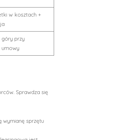
tki w kosztach +
ja
 góry przy
u umowy
iorców. Sprawdza się
ną wymianę sprzętu
 leasingowa jest