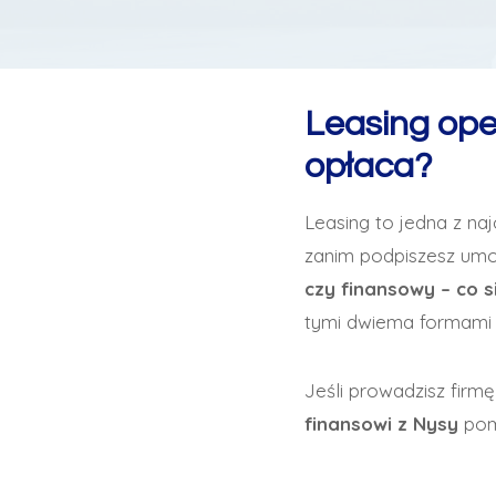
Leasing oper
opłaca?
Leasing to jedna z na
zanim podpiszesz umo
czy finansowy – co s
tymi dwiema formami l
Jeśli prowadzisz firmę
finansowi z Nysy
pom