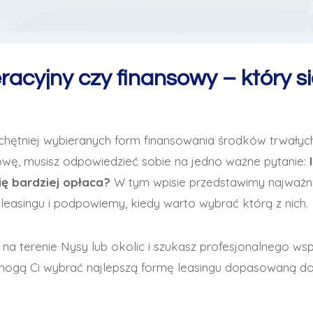
acyjny czy finansowy – który si
jchętniej wybieranych form finansowania środków trwałyc
wę, musisz odpowiedzieć sobie na jedno ważne pytanie:
ię bardziej opłaca?
W tym wpisie przedstawimy najważni
easingu i podpowiemy, kiedy warto wybrać którą z nich.
 na terenie Nysy lub okolic i szukasz profesjonalnego wsp
ogą Ci wybrać najlepszą formę leasingu dopasowaną do