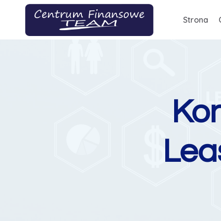
Przejdź
Strona
do
treści
Kon
Lea