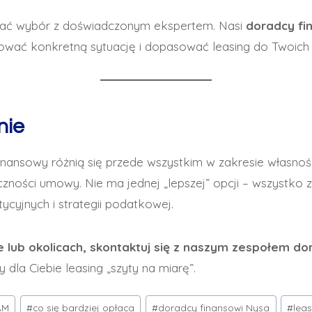
wać wybór z doświadczonym ekspertem. Nasi
doradcy fi
ować konkretną sytuację i dopasować leasing do Twoich c
nie
finansowy różnią się przede wszystkim w zakresie własnośc
zności umowy. Nie ma jednej „lepszej” opcji – wszystko 
tycyjnych i strategii podatkowej.
ie lub okolicach, skontaktuj się z naszym zespołem 
dla Ciebie leasing „szyty na miarę”.
AM
#
co się bardziej opłaca
#
doradcy finansowi Nysa
#
lea