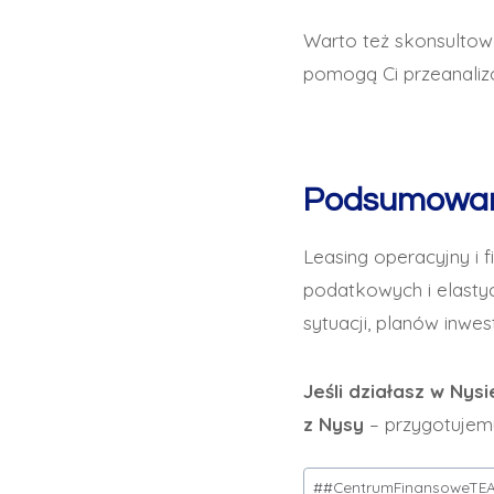
Warto też skonsulto
pomogą Ci przeanaliz
Podsumowa
Leasing operacyjny i 
podatkowych i elastyc
sytuacji, planów inwes
Jeśli działasz w Nys
z Nysy
– przygotujemy 
Tagi
#
#CentrumFinansoweTE