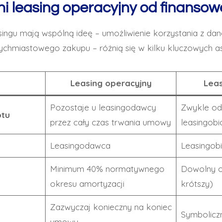
ni leasing operacyjny od finanso
singu mają wspólną ideę – umożliwienie korzystania z da
ychmiastowego zakupu – różnią się w kilku kluczowych a
Leasing operacyjny
Leas
Pozostaje u leasingodawcy
Zwykle od
otu
przez cały czas trwania umowy
leasingobi
Leasingodawca
Leasingob
Minimum 40% normatywnego
Dowolny o
okresu amortyzacji
krótszy)
Zazwyczaj konieczny na koniec
Symbolicz
umowy