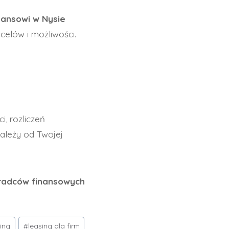
nansowi w Nysie
elów i możliwości.
i, rozliczeń
zależy od Twojej
doradców finansowych
sing
#
leasing dla firm