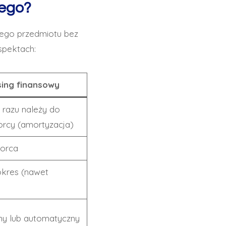
wego?
nego przedmiotu bez
spektach:
ing finansowy
 razu należy do
orcy (amortyzacja)
iorca
kres (nawet
ny lub automatyczny