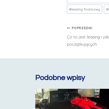
wpisu:
#
leasing finansowy
#
Nawigacja
POPRZEDNI
Co to jest leasing i j
wpisu
początkujących
Podobne wpisy