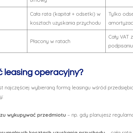
Cała rata (kapitał + odsetki) w
Tylko odse
kosztach uzyskania przychodu
amortyzac
Cały VAT z
Płacony w ratach
podpisani
 leasing operacyjny?
st najczęściej wybieraną formą leasingu wśród przedsięb
y:
azu wykupywać przedmiotu
– np. gdy planujesz regular
ksymalnych kosztach uzyskania przychodu
– cała rata