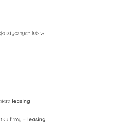
alistycznych lub w
bierz
leasing
ątku firmy –
leasing