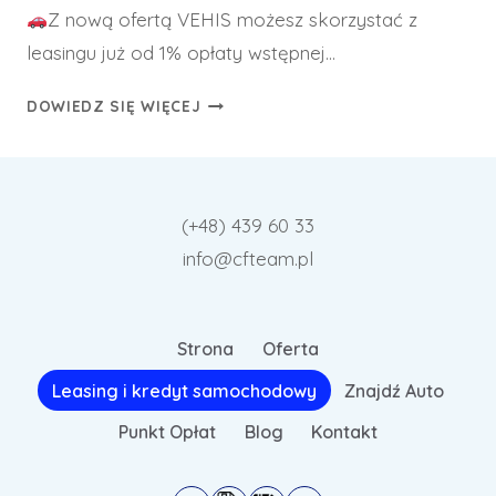
Z nową ofertą VEHIS możesz skorzystać z
leasingu już od 1% opłaty wstępnej…
NOWA
DOWIEDZ SIĘ WIĘCEJ
OFERTA
VEHIS
–
LEASING
(+48) 439 60 33
SAMOCHODU
info@cfteam.pl
JUŻ
OD
1%
OPŁATY
Strona
Oferta
WSTĘPNEJ!
Leasing i kredyt samochodowy
Znajdź Auto
Punkt Opłat
Blog
Kontakt