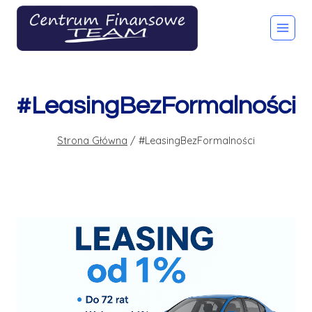
Przejdź
do
treści
#LeasingBezFormalności
Strona Główna
/
#LeasingBezFormalności